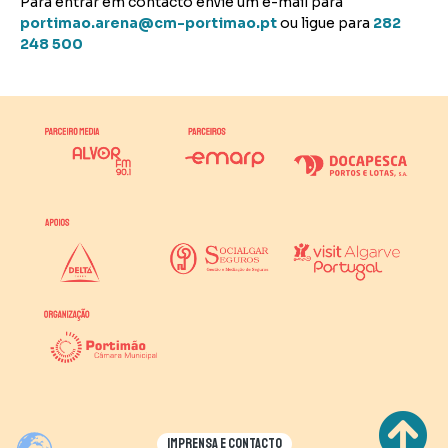
Para entrar em contacto envie um e-mail para
portimao.arena@cm-portimao.pt
ou ligue para
282
248 500
Imprensa e contacto